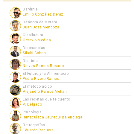
Bardinia
Emilio González Déniz
Bitácora de Morera
Juan José Mendoza
Cizalladura
Octavio Medina
Disonancias
Sikabi Cohen
Dis-tinta
Nieves Ramos Rosario
El Futuro y la Alimentación
Pedro Rivero Ramos
El método ácido
Alejandro Ramos Melián
Las recetas que te cuento
V. Delgado
Psicología
Inmaculada Jauregui Balenciaga
Retrografías
Eduardo Reguera