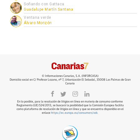
Soñando con Gattaca
Guadalupe Martín Santana
Ventana verde
Álvaro Monzón
© Informaciones Canarias, S.A. (INFORCASA)
Domicilio social en C/ Profesor Lozano, nº 7, Urbanización El Sebadal, 35008 Las Palmas de Gran
Canaria
En lo posible, para la resolución de litigios en línea en materia de consumo conforme
Reglamento (UE) 524/2013, se buscará la posibilidad que la Comisión Europea facilita
como plataforma de resolución de litigios en línea y que se encuentra disponible en el
enlace
https://ec.europa.eu/consumers/odr
.