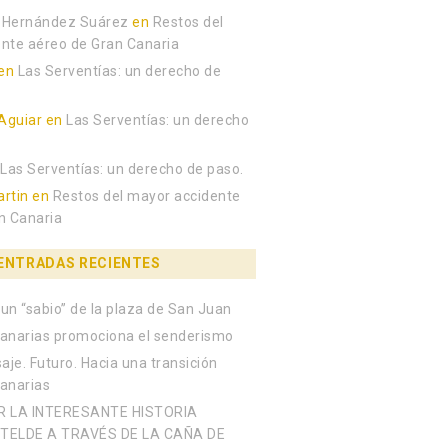
 Hernández Suárez
en
Restos del
nte aéreo de Gran Canaria
en
Las Serventías: un derecho de
Aguiar
en
Las Serventías: un derecho
n
Las Serventías: un derecho de paso.
rtin
en
Restos del mayor accidente
n Canaria
ENTRADAS RECIENTES
un “sabio” de la plaza de San Juan
anarias promociona el senderismo
aje. Futuro. Hacia una transición
Canarias
R LA INTERESANTE HISTORIA
TELDE A TRAVÉS DE LA CAÑA DE