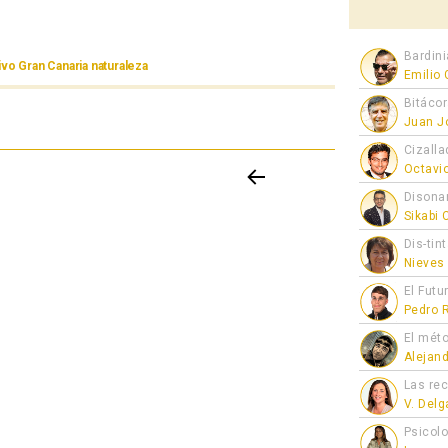
Bardini
vo Gran Canaria naturaleza
Emilio
Bitáco
Juan J
Cizalla
Octavi
Disona
PÁGIN
Sikabi
A
ANTE
Dis-tin
RIOR
Nieves
El Futu
Pedro 
El mét
Alejan
Las re
V. Del
Psicol