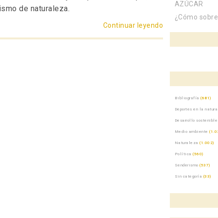
AZÚCAR
rismo de naturaleza.
¿Cómo sobrev
Continuar leyendo
«EL SENDERISTA
Bibliografía
(681)
Deportes en la natur
Desarrollo sostenible
Medio ambiente
(1.0
Naturaleza
(1.002)
Política
(560)
Senderismo
(537)
Sin categoría
(33)