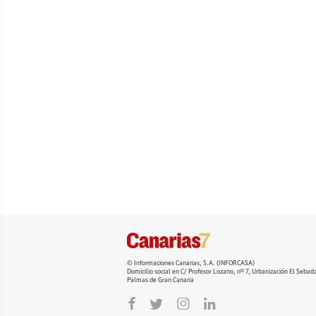
© Informaciones Canarias, S.A. (INFORCASA)
Domicilio social en C/ Profesor Lozano, nº 7, Urbanización El Seba
Palmas de Gran Canaria