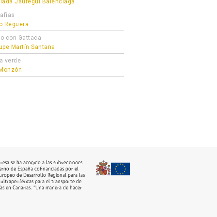
lada Jauregui Balenciaga
afías
o Reguera
o con Gattaca
upe Martín Santana
a verde
 Monzón
resa se ha acogido a las subvenciones
erno de España cofinanciadas por el
ropeo de Desarrollo Regional para las
ultraperiféricas para el transporte de
as en Canarias. “Una manera de hacer