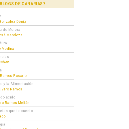
BLOGS DE CANARIAS7
a
 González Déniz
ra de Morera
osé Mendoza
dura
o Medina
ncias
 Cohen
ta
 Ramos Rosario
ro y la Alimentación
Rivero Ramos
odo ácido
dro Ramos Melián
cetas que te cuento
gado
ogía