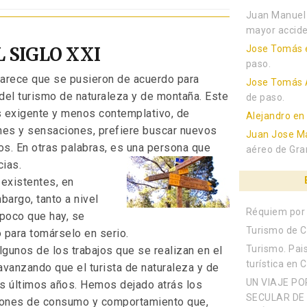
Juan Manuel
mayor accide
 SIGLO XXI
Jose Tomás
paso.
parece que se pusieron de acuerdo para
Jose Tomás 
el turismo de naturaleza y de montaña. Este
de paso.
 exigente y menos contemplativo, de
Alejandro
e
nes y sensaciones, prefiere buscar nuevos
Juan Jose Ma
dos. En otras palabras, es una persona que
aéreo de Gra
cias.
existentes, en
bargo, tanto a nivel
Réquiem por 
 poco que hay, se
Turismo de C
 para tomárselo en serio.
Turismo. Pais
lgunos de los trabajos que se realizan en el
turística en 
vanzando que el turista de naturaleza y de
UN VIAJE PO
s últimos años. Hemos dejado atrás los
SECULAR DE 
atrones de consumo y comportamiento que,