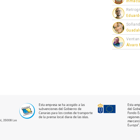
Inmacu
Retrogr
Eduard
Soñand
Guadal
Ventan
Álvaro
Esta empresa se ha acogido a las
Esta emp
subvenciones del Gobierno de
del Gobi
Canarias para los costes de transporte
Fondo Eu
de la prensa local diaria de las islas.
regiones 
dal, 35008 Las
mercancí
Europa”.