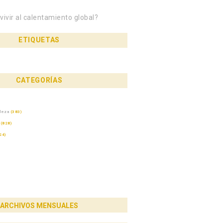
ivir al calentamiento global?
 DEL SIGLO XXI»
ETIQUETAS
CATEGORÍAS
aleza
(383)
(828)
24)
ARCHIVOS MENSUALES