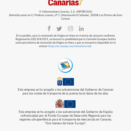
© Informaciones Canarias, S.A. (INFORCASA)
Domicilio social en C/ Profesor Lozano, nº 7, Urbanización El Sebadal, 35008 Las Palmas de Gran
Canaria
En lo posible, para la resolución de litigios en línea en materia de consumo conforme
Reglamento (UE) 524/2013, se buscará la posibilidad que la Comisión Europea facilita
como plataforma de resolución de litigios en línea y que se encuentra disponible en el
enlace
https://ec.europa.eu/consumers/odr
.
Esta empresa se ha acogido a las subvenciones del Gobierno de Canarias
para los costes de transporte de la prensa local diaria de las islas.
Esta empresa se ha acogido a las subvenciones del Gobierno de España
cofinanciadas por el Fondo Europeo de Desarrollo Regional para las
regiones ultraperiféricas para el transporte de mercancías en Canarias.
“Una manera de hacer Europa”.