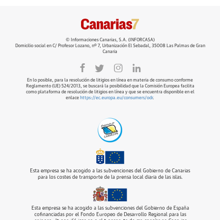
© Informaciones Canarias, S.A. (INFORCASA)
Domicilio social en C/ Profesor Lozano, nº 7, Urbanización El Sebadal, 35008 Las Palmas de Gran
Canaria
En lo posible, para la resolución de litigios en línea en materia de consumo conforme
Reglamento (UE) 524/2013, se buscará la posibilidad que la Comisión Europea facilita
como plataforma de resolución de litigios en línea y que se encuentra disponible en el
enlace
https://ec.europa.eu/consumers/odr
.
Esta empresa se ha acogido a las subvenciones del Gobierno de Canarias
para los costes de transporte de la prensa local diaria de las islas.
Esta empresa se ha acogido a las subvenciones del Gobierno de España
cofinanciadas por el Fondo Europeo de Desarrollo Regional para las