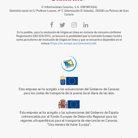
© Informaciones Canarias, S.A. (INFORCASA)
Domicilio social en C/ Profesor Lozano, nº 7, Urbanización El Sebadal, 35008 Las Palmas de Gran
Canaria
En lo posible, para la resolución de litigios en línea en materia de consumo conforme
Reglamento (UE) 524/2013, se buscará la posibilidad que la Comisión Europea facilita
como plataforma de resolución de litigios en línea y que se encuentra disponible en el
enlace
https://ec.europa.eu/consumers/odr
.
Esta empresa se ha acogido a las subvenciones del Gobierno de Canarias
para los costes de transporte de la prensa local diaria de las islas.
Esta empresa se ha acogido a las subvenciones del Gobierno de España
cofinanciadas por el Fondo Europeo de Desarrollo Regional para las
regiones ultraperiféricas para el transporte de mercancías en Canarias.
“Una manera de hacer Europa”.