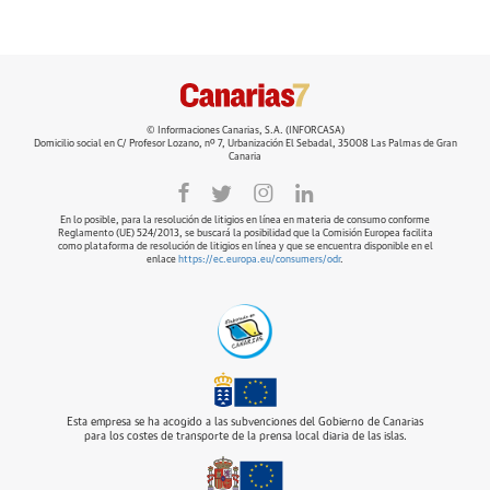
© Informaciones Canarias, S.A. (INFORCASA)
Domicilio social en C/ Profesor Lozano, nº 7, Urbanización El Sebadal, 35008 Las Palmas de Gran
Canaria
En lo posible, para la resolución de litigios en línea en materia de consumo conforme
Reglamento (UE) 524/2013, se buscará la posibilidad que la Comisión Europea facilita
como plataforma de resolución de litigios en línea y que se encuentra disponible en el
enlace
https://ec.europa.eu/consumers/odr
.
Esta empresa se ha acogido a las subvenciones del Gobierno de Canarias
para los costes de transporte de la prensa local diaria de las islas.