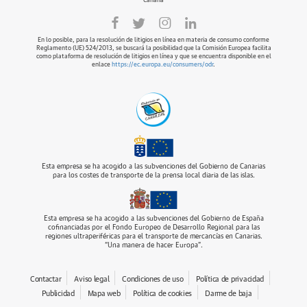
Canaria
En lo posible, para la resolución de litigios en línea en materia de consumo conforme
Reglamento (UE) 524/2013, se buscará la posibilidad que la Comisión Europea facilita
como plataforma de resolución de litigios en línea y que se encuentra disponible en el
enlace
https://ec.europa.eu/consumers/odr
.
Esta empresa se ha acogido a las subvenciones del Gobierno de Canarias
para los costes de transporte de la prensa local diaria de las islas.
Esta empresa se ha acogido a las subvenciones del Gobierno de España
cofinanciadas por el Fondo Europeo de Desarrollo Regional para las
regiones ultraperiféricas para el transporte de mercancías en Canarias.
“Una manera de hacer Europa”.
Contactar
Aviso legal
Condiciones de uso
Política de privacidad
Publicidad
Mapa web
Política de cookies
Darme de baja