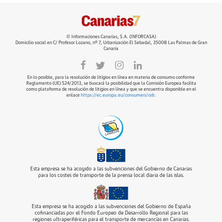
© Informaciones Canarias, S.A. (INFORCASA)
Domicilio social en C/ Profesor Lozano, nº 7, Urbanización El Sebadal, 35008 Las Palmas de Gran
Canaria
En lo posible, para la resolución de litigios en línea en materia de consumo conforme
Reglamento (UE) 524/2013, se buscará la posibilidad que la Comisión Europea facilita
como plataforma de resolución de litigios en línea y que se encuentra disponible en el
enlace
https://ec.europa.eu/consumers/odr
.
Esta empresa se ha acogido a las subvenciones del Gobierno de Canarias
para los costes de transporte de la prensa local diaria de las islas.
Esta empresa se ha acogido a las subvenciones del Gobierno de España
cofinanciadas por el Fondo Europeo de Desarrollo Regional para las
regiones ultraperiféricas para el transporte de mercancías en Canarias.