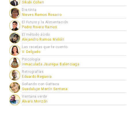
Sikabi Cohen
Dis-tinta
Nieves Ramos Rosario
El Futuro y la Alimentación
Pedro Rivero Ramos
El método ácido
Alejandro Ramos Melián
Las recetas que te cuento
V. Delgado
Psicología
Inmaculada Jauregui Balenciaga
Retrografías
Eduardo Reguera
Soñando con Gattaca
Guadalupe Martín Santana
Ventana verde
Álvaro Monzón