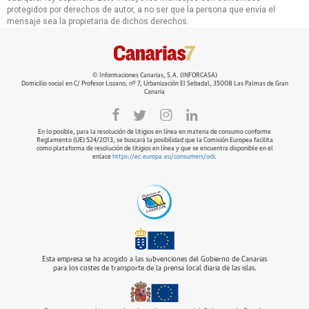
protegidos por derechos de autor, a no ser que la persona que envía el
mensaje sea la propietaria de dichos derechos.
© Informaciones Canarias, S.A. (INFORCASA)
Domicilio social en C/ Profesor Lozano, nº 7, Urbanización El Sebadal, 35008 Las Palmas de Gran
Canaria
En lo posible, para la resolución de litigios en línea en materia de consumo conforme
Reglamento (UE) 524/2013, se buscará la posibilidad que la Comisión Europea facilita
como plataforma de resolución de litigios en línea y que se encuentra disponible en el
enlace
https://ec.europa.eu/consumers/odr
.
Esta empresa se ha acogido a las subvenciones del Gobierno de Canarias
para los costes de transporte de la prensa local diaria de las islas.