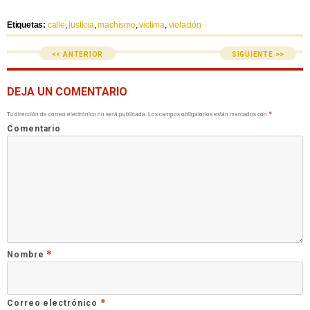
Etiquetas:
calle
,
justicia
,
machismo
,
victima
,
violación
<< ANTERIOR
SIGUIENTE >>
DEJA UN COMENTARIO
Tu dirección de correo electrónico no será publicada.
Los campos obligatorios están marcados con
*
Comentario
*
Nombre
*
Correo electrónico